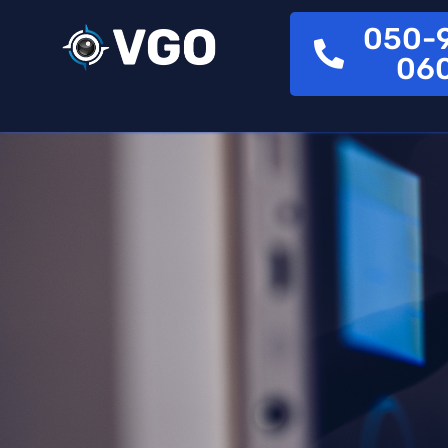
050-
06