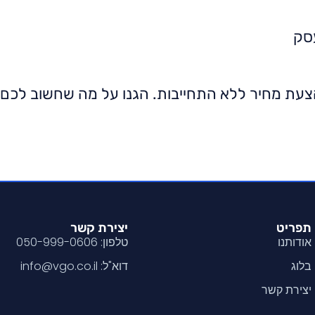
סק
 והצעת מחיר ללא התחייבות. הגנו על מה שחשוב 
תפריט
יצירת קשר​
אודותנו
טלפון: 050-999-0606
בלוג
דוא"ל:
info@vgo.co.il
יצירת קשר