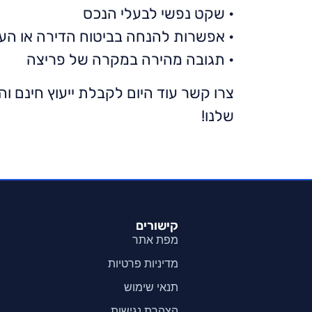
• שקט נפשי לבעלי הנכס
• אפשרות להנחה בביטוח הדירה או הע
• תגובה מהירה במקרה של פריצה
צרו קשר עוד היום לקבלת ייעוץ חינם
שלנו!
WhatsApp
היי,
אני מחכה להודעת וואטסאפ מכם.
קישורים
לחצו על הכפתור למטה וכתבו לי
מפת אתר
הודעה.
מדיניות פרטיות
תנאי שימוש
➤
לחצו ושלחו וואטסאפ
הצהרת נגישות