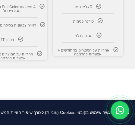
3 גלאי נפח
מגה פיקסל
סירנה פנימית
WhatsApp
ראייה צבעונית בלילה מי
מגנט לדלת
זיכרון 1T
היי,
אני מחכה להודעת וואטסאפ מכם.
אחריות על המוצרים 12 חודשים +
אפשרות להרחבה
לחצו על הכפתור למטה וכתבו לי
אפשרות להרחבה
הודעה.
➤
לחצו ושלחו וואטסאפ
אודות החברה
באתר זה נעשה שימוש בקובצי Cookies (עוגיות) לצורך שיפור חוויית המשתמש, ניתוח תנועה, התאמת תכנים ומודעות ממוקדות. המשך גלישתך מהווה הסכמה לשימוש זה בהתאם ל
בעידן הדיגיטלי המתפתח במהירות, הבסיס להצלח