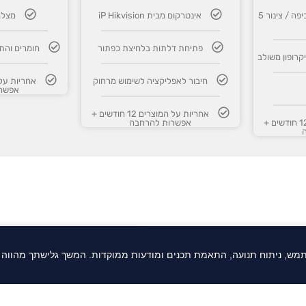
4 מצלמות Full Color כיפה / צינור 5
אינטרקום מבית iP Hikvision
מצלמו
פתיחת דלתות בלחיצת כפתור
חומרים והת
קרופון משולב
חיבור לאפליקציה לשימוש מרחוק
אפשר
אחריות על המוצרים 12 חודשים +
אחריות על המוצרים 12 חודשים +
אפשרות להרחבה
ה עסקית טמון בתשתית