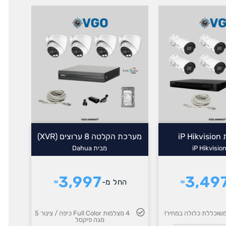
מערכת הקלטה 8 ערוצים (XVR)
מבית Dahua
3,997
3,49
החל מ-
₪
₪
שוכללת כלולה במחיר!
4 מצלמות Full Color כיפה / צינור 5
מגה פיקסל